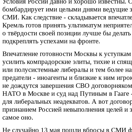
Условия России давно и хорошо известны. О
бомбардирует ими целыми днями ведущие 
СМИ. Как следствие - складывается впечатле
Кремль готов принять ультиматум неприятел
о твёрдости своей позиции лучше бы делать
подкреплять успехами на фронте.
Впечатление готовности Москвы к уступкам
усилить компрадорские элиты, тихие и спя
или полусистемные либералы и тем более н
предатели - иноагенты и близкие к ним игро
не дождутся завершения СВО договорняком
НАТО в Москве и суд над Путиным в Гааге 
для либеральных неадекватов. А вот догово
признанием Россией невыполнения целей и 
самое оно.
Не случайно 13 мая пошли вбросы в СМИ 