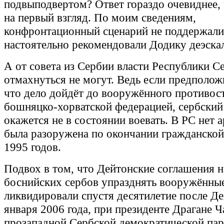
подвыподвертом? Ответ гораздо очевиднее,
на первый взгляд. По моим сведениям,
конфронтационный сценарий не поддержали 
настоятельно рекомендовали Додику деэска
А от совета из Сербии власти Республики С
отмахнуться не могут. Ведь если предполож
что дело дойдёт до вооружённого противос
бошняцко-хорватской федерацией, сербский
окажется не в состоянии воевать. В РС нет а
была разоружена по окончании гражданской
1995 годов.
Подвох в том, что Дейтонские соглашения н
боснийских сербов упразднять вооружённы
ликвидировали спустя десятилетие после Де
января 2006 года, при президенте Драгане Ч
прозападной Сербской демократической па