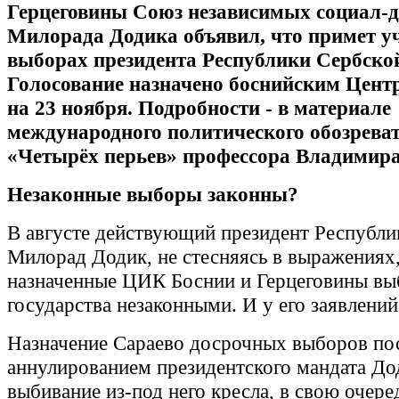
Герцеговины Союз независимых социал-
Милорада Додика объявил, что примет уч
выборах президента Республики Сербско
Голосование назначено боснийским Цен
на 23 ноября. Подробности - в материале
международного политического обозрева
«Четырёх перьев» профессора Владимира
Незаконные выборы законны?
В августе действующий президент Республи
Милорад Додик, не стесняясь в выражениях
назначенные ЦИК Боснии и Герцеговины вы
государства незаконными. И у его заявлени
Назначение Сараево досрочных выборов пос
аннулированием президентского мандата До
выбивание из-под него кресла, в свою очеред