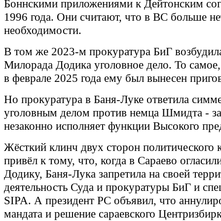
Боннскими приложениями к Дейтонским со
1996 года. Они считают, что в ВС больше не
необходимости.
В том же 2023-м прокуратура БиГ возбудил
Милорада Додика уголовное дело. То самое
в феврале 2025 года ему был вынесен приго
Но прокуратура в Баня-Луке ответила симм
уголовным делом против немца Шмидта - за 
незаконно исполняет функции Высокого пре
Жёсткий клинч двух сторон политического 
привёл к тому, что, когда в Сараево огласил
Додику, Баня-Лука запретила на своей терр
деятельность Суда и прокуратуры БиГ и сп
SIPA. А президент РС объявил, что аннулир
мандата и решение сараевского Центризбир