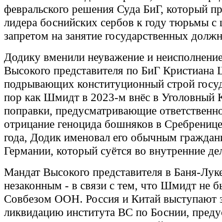
февральского решения Суда БиГ, который п
лидера боснийских сербов к году тюрьмы с
запретом на занятие государственных должн
Додику вменили неуважение и неисполнени
Высокого представителя по БиГ Кристиана
подрывающих конституционный строй госуд
пор как Шмидт в 2023-м внёс в Уголовный 
поправки, предусматривающие ответственно
отрицание геноцида бошняков в Сребренице
года, Додик именовал его обычным гражда
Германии, который суётся во внутренние де
Мандат Высокого представителя в Баня-Лук
незаконным - в связи с тем, что Шмидт не 
Совбезом ООН. Россия и Китай выступают 
ликвидацию института ВС по Боснии, пред