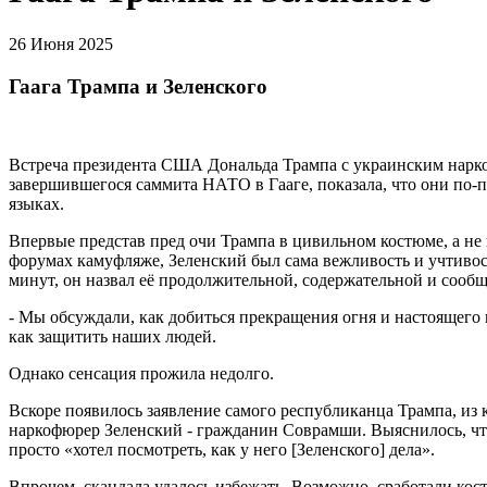
26 Июня 2025
Гаага Трампа и Зеленского
Встреча президента США Дональда Трампа с украинским нарко
завершившегося саммита НАТО в Гааге, показала, что они по-п
языках.
Впервые представ пред очи Трампа в цивильном костюме, а не
форумах камуфляже, Зеленский был сама вежливость и учтивос
минут, он назвал её продолжительной, содержательной и сообщ
- Мы обсуждали, как добиться прекращения огня и настоящего 
как защитить наших людей.
Однако сенсация прожила недолго.
Вскоре появилось заявление самого республиканца Трампа, из 
наркофюрер Зеленский - гражданин Соврамши. Выяснилось, чт
просто «хотел посмотреть, как у него [Зеленского] дела».
Впрочем, скандала удалось избежать. Возможно, сработали кос