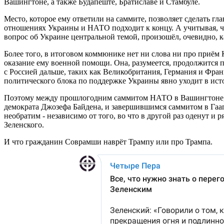
Вашингтоне, а также Будапеште, Братиславе и Стамбуле.
Место, которое ему ответили на саммите, позволяет сделать гл
отношениях Украины и НАТО подходит к концу. А учитывая, чт
вопрос об Украине центральной темой, произошёл, очевидно, 
Более того, в итоговом коммюнике нет ни слова ни про приём 
оказание ему военной помощи. Она, разумеется, продолжится 
с Россией дальше, таких как Великобритания, Германия и Фра
политического блока по поддержке Украины явно уходит в ист
Поэтому между прошлогодним саммитом НАТО в Вашингтоне,
демократа Джозефа Байдена, и завершившимся саммитом в Гааг
необратим - независимо от того, во что в другой раз оденут и 
Зеленского.
И что гражданин Соврамши наврёт Трампу или про Трампа.