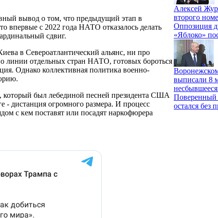
Алексей Жур
второго номе
авный вывод о том, что предыдущий этап в
Оппозиция д
о впервые с 2022 года НАТО отказалось делать
«Яблоко» по
кардинальный сдвиг.
Киева в Североатлантический альянс, ни про
по линии отдельных стран НАТО, готовых бороться
нция. Однако коллективная политика военно-
Воронежском
орию.
выписали 8 м
несбывшееся
 который был лебединой песней президента США
Поверенный 
е - дистанция огромного размера. И процесс
остался без 
рядом с кем поставят или посадят наркофюрера