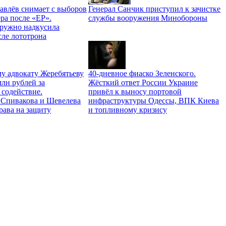
авлёв снимает с выборов
Генерал Санчик приступил к зачистке
ра после «ЕР».
службы вооружения Минобороны
ружно надкусила
сле лототрона
у адвокату Жеребятьеву
40-дневное фиаско Зеленского.
лн рублей за
Жёсткий ответ России Украине
 содействие.
привёл к выносу портовой
Спивакова и Шевелева
инфраструктуры Одессы, ВПК Киева
права на защиту
и топливному кризису