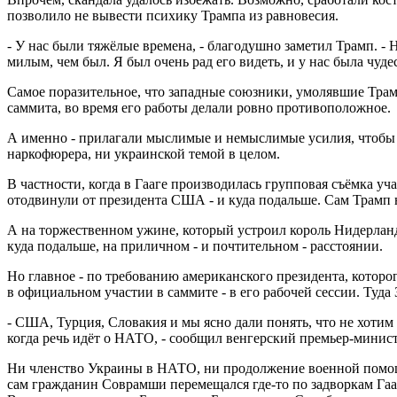
позволило не вывести психику Трампа из равновесия.
- У нас были тяжёлые времена, - благодушно заметил Трамп. - 
милым, чем был. Я был очень рад его видеть, и у нас была чуде
Самое поразительное, что западные союзники, умолявшие Трам
саммита, во время его работы делали ровно противоположное.
А именно - прилагали мыслимые и немыслимые усилия, чтобы 
наркофюрера, ни украинской темой в целом.
В частности, когда в Гааге производилась групповая съёмка уч
отодвинули от президента США - и куда подальше. Сам Трамп 
А на торжественном ужине, который устроил король Нидерландо
куда подальше, на приличном - и почтительном - расстоянии.
Но главное - по требованию американского президента, которо
в официальном участии в саммите - в его рабочей сессии. Туд
- США, Турция, Словакия и мы ясно дали понять, что не хотим
когда речь идёт о НАТО, - сообщил венгерский премьер-минис
Ни членство Украины в НАТО, ни продолжение военной помощ
сам гражданин Соврамши перемещался где-то по задворкам Гааг