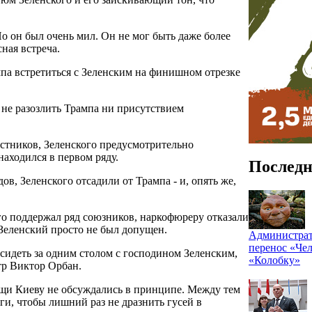
Но он был очень мил. Он не мог быть даже более
сная встреча.
па встретиться с Зеленским на финишном отрезке
не разозлить Трампа ни присутствием
астников, Зеленского предусмотрительно
находился в первом ряду.
Последн
в, Зеленского отсадили от Трампа - и, опять же,
го поддержал ряд союзников, наркофюреру отказали
а Зеленский просто не был допущен.
Администрат
перенос «Чел
 сидеть за одним столом с господином Зеленским,
«Колобку»
тр Виктор Орбан.
и Киеву не обсуждались в принципе. Между тем
и, чтобы лишний раз не дразнить гусей в