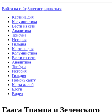
Войти на сайт
Зарегистрироваться
Картина дня
Колумнистика
Вести из сети
Аналитика
Трибуна
История
Гильдия
Картина дня
Колумнистика
Вести из сети
Аналитика
Трибуна
История
Гильдия
Помочь сайту
Карта жалоб
Блоги
Видео
Гаага Трампа и Зеленского