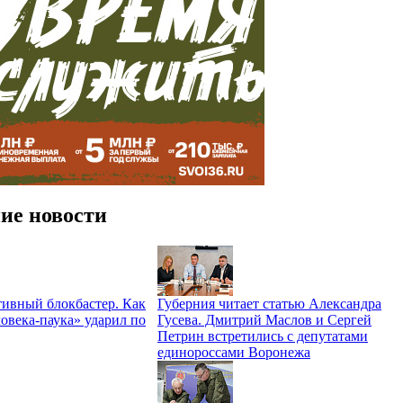
ие новости
ивный блокбастер. Как
Губерния читает статью Александра
овека-паука» ударил по
Гусева. Дмитрий Маслов и Сергей
Петрин встретились с депутатами
единороссами Воронежа