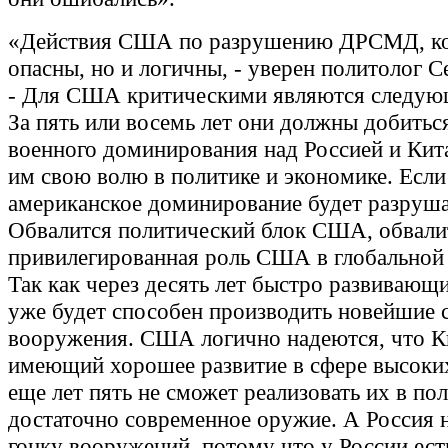
«Действия США по разрушению ДРСМД, ко
опасны, но и логичны, - уверен политолог С
- Для США критическими являются следующ
За пять или восемь лет они должны добитьс
военного доминирования над Россией и Кита
им свою волю в политике и экономике. Если 
американское доминирование будет разруша
Обвалится политический блок США, обвали
привилегированная роль США в глобальной
Так как через десять лет быстро развивающ
уже будет способен производить новейшие 
вооружения. США логично надеются, что К
имеющий хорошее развитие в сфере высоких
еще лет пять не сможет реализовать их в по
достаточно современное оружие. А Россия 
гонку вооружений, потому что у России ес