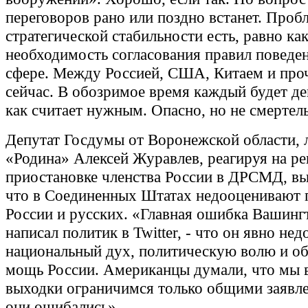
переговоров рано или поздно встанет. Проб
стратегической стабильности есть, равно как
необходимость согласования правил поведе
сфере. Между Россией, США, Китаем и про
сейчас. В обозримое время каждый будет дей
как считает нужным. Опасно, но не смертел
Депутат Госдумы от Воронежской области, 
«Родина» Алексей Журавлев, реагируя на р
приостановке членства России в ДРСМД, вы
что в Соединенных Штатах недооценивают 
России и русских. «Главная ошибка Вашингт
написал политик в Twitter, - что он явно не
национальный дух, политическую волю и о
мощь России. Американцы думали, что мы в
выходки ограничимся только общими заявл
они ошибались».