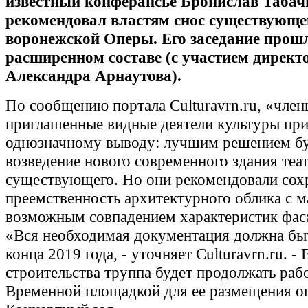
известный конферансье Бронислав Табач
рекомендовал властям снос существующе
воронежской Оперы. Его заседание прош
расширенном составе (с участием директ
Александра Арнаутова).
По сообщению портала Culturavrn.ru, «член
приглашенные видные деятели культуры пр
однозначному выводу: лучшим решением б
возведение нового современного здания теат
существующего. Но они рекомендовали сох
преемственность архитектурного облика с 
возможным совпадением характеристик фас
«Вся необходимая документация должна быт
конца 2019 года, - уточняет Culturavrn.ru. -
строительства труппа будет продолжать рабо
Временной площадкой для ее размещения о