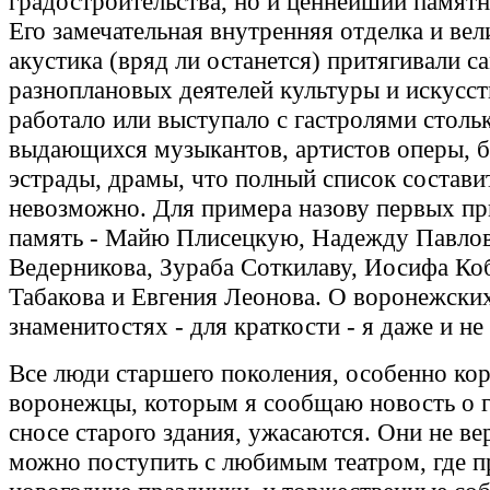
градостроительства, но и ценнейший памят
Его замечательная внутренняя отделка и ве
акустика (вряд ли останется) притягивали с
разноплановых деятелей культуры и искусст
работало или выступало с гастролями столь
выдающихся музыкантов, артистов оперы, б
эстрады, драмы, что полный список состави
невозможно. Для примера назову первых п
память - Майю Плисецкую, Надежду Павлов
Ведерникова, Зураба Соткилаву, Иосифа Коб
Табакова и Евгения Леонова. О воронежски
знаменитостях - для краткости - я даже и н
Все люди старшего поколения, особенно ко
воронежцы, которым я сообщаю новость о
сносе старого здания, ужасаются. Они не вер
можно поступить с любимым театром, где п