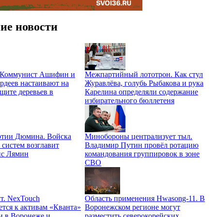
ие новости
. Коммунист Ашифин и
Межпартийный лототрон. Как стул
рдеев настаивают на
Журавлёва, голубь Рыбакова и рука
щите деревьев в
Карелина определяли содержание
избирательного бюллетеня
ртии Дюмина. Войска
Минобороны централизует тыл.
 систем возглавит
Владимир Путин провёл ротацию
ис Лямин
командования группировок в зоне
СВО
т. NexTouch
Область применения Hwasong-11. В
ется к активам «Кванта»
Воронежском регионе могут
и в Воронеже и
разместить северокорейских