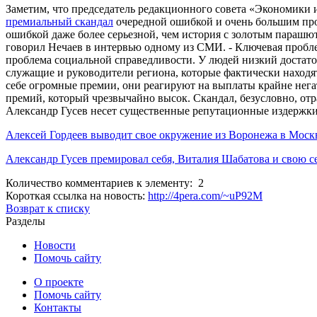
Заметим, что председатель редакционного совета «Экономики 
премиальный скандал
очередной ошибкой и очень большим про
ошибкой даже более серьезной, чем история с золотым парашю
говорил Нечаев в интервью одному из СМИ. - Ключевая пробл
проблема социальной справедливости. У людей низкий достаток
служащие и руководители региона, которые фактически находя
себе огромные премии, они реагируют на выплаты крайне нега
премий, который чрезвычайно высок. Скандал, безусловно, отр
Александр Гусев несет существенные репутационные издержки
Алексей Гордеев выводит свое окружение из Воронежа в Москв
Александр Гусев премировал себя, Виталия Шабатова и свою с
Количество комментариев к элементу: 2
Короткая ссылка на новость:
http://4pera.com/~uP92M
Возврат к списку
Разделы
Новости
Помочь сайту
О проекте
Помочь сайту
Контакты