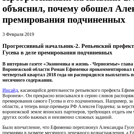
объяснил, почему обошел Алек
премирования подчиненных
3 Февраля 2019
Прогрессивный начальник-2. Репьевский префект
Гусева в деле премирования подчиненных
В интервью газете «Экономика и жизнь - Черноземье» глав
Воронежской области Роман Ефименко прокомментировал ин
четвертый квартал 2018 года он распорядился выплатить 
месячного содержания.
Инсайд
, касающийся деятельности репьевского префекта Ефиме
Воронеж». Он прекрасно вписывался в серию сливов распоряж
премирования самого Гусева и его подчиненных. Например, за
области, а теперь вице-премьера РФ Алексея Гордеева; за верст
воронежской земле японских партнеров, требующих отдать им ч
других особо важных и неизменно сложных заданий.
Было впечатление, что Ефименко переплюнул Александра Гусев
премиями в размере месячного денежного вознаграждения, а 