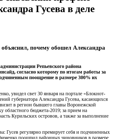
сандра Гусева в деле
 объяснил, почему обошел Александра
а администрации Репьевского района
сайд, согласно которому по итогам работы за
подчиненным поощрение в размере 300% их
нко, увидел свет 30 января на портале «Блокнот-
ений губернатора Александра Гусева, касающихся
 визит в регион бывшего главы Воронежской
ку областного бюджета-2019; за прием на
асть Курильских островов, а также за выполнение
а: Гусев регулярно премирует себя и подчиненных
Ефименко поощрил районных чиновников в размере