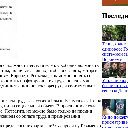
Последн
Тень уходит
единоросс Го
системной за
Воронеже
нтны должности заместителей. Свободна должность
нтны, но нет желающих, чтобы их занять, которые
ям. Короче, в Репьевке, как можно понять ее
Усиление па
сэкономить по фонду оплаты труда почти 2 млн
беспилотных
администрации, не покладая рук, и соответствует
генерал Ден
оплаты труда, - рассказал Роман Ефименко. - Ни на
о, ни на социальный объект. В противном случае
ие. Потратить их можно было только на премии
ожением об оплате труда и премировании».
Кино покажу
присматрива
распределены поквартально?» - спросил у Ефименко
с площадкам