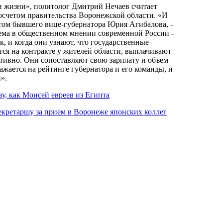
и жизни», политолог Дмитрий Нечаев считает
счетом правительства Воронежской области. «И
том бывшего вице-губернатора Юрия Агибалова, -
ема в общественном мнении современной России -
, и когда они узнают, что государственные
тся на контракте у жителей области, выплачивают
тивно. Они сопоставляют свою зарплату и объем
ажается на рейтинге губернатора и его команды, и
».
у, как Моисей евреев из Египта
екретаршу за прием в Воронеже японских коллег