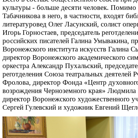
культуры - больше десяти человек. Помимо
Табачникова в него, в частности, входят би
литературовед Олег Ласунский, солист опер
Игорь Горностаев, председатель реготделен
российских писателей Галина Умывакина, п
Воронежского института искусств Галина С
директор Воронежского академического си
оркестра Александр Пухальский, председате
реготделения Союза театральных деятелей Р
Фролова, директор Фонда «Центр духовног
возрождения Черноземного края» Людмила
директор Воронежского художественного у
Сергей Гулевский и художник Евгений Щегл