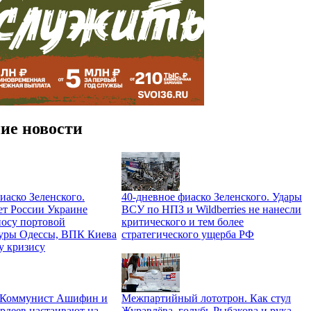
ие новости
иаско Зеленского.
40-дневное фиаско Зеленского. Удары
ет России Украине
ВСУ по НПЗ и Wildberries не нанесли
носу портовой
критического и тем более
уры Одессы, ВПК Киева
стратегического ущерба РФ
у кризису
. Коммунист Ашифин и
Межпартийный лототрон. Как стул
рдеев настаивают на
Журавлёва, голубь Рыбакова и рука