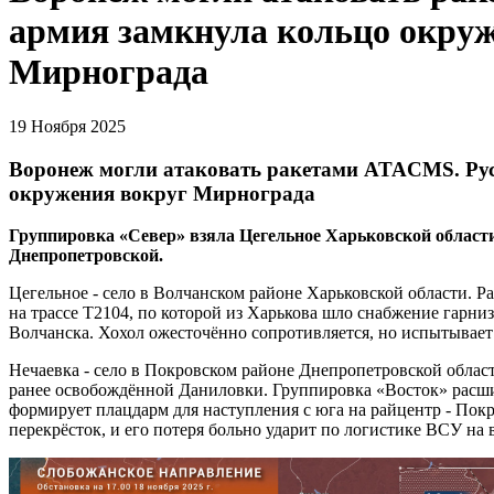
армия замкнула кольцо окру
Мирнограда
19 Ноября 2025
Воронеж могли атаковать ракетами ATACMS. Рус
окружения вокруг Мирнограда
Группировка «Север» взяла Цегельное Харьковской области
Днепропетровской.
Цегельное - село в Волчанском районе Харьковской области. 
на трассе Т2104, по которой из Харькова шло снабжение гарниз
Волчанска. Хохол ожесточённо сопротивляется, но испытывае
Нечаевка - село в Покровском районе Днепропетровской област
ранее освобождённой Даниловки. Группировка «Восток» расши
формирует плацдарм для наступления с юга на райцентр - Пок
перекрёсток, и его потеря больно ударит по логистике ВСУ н