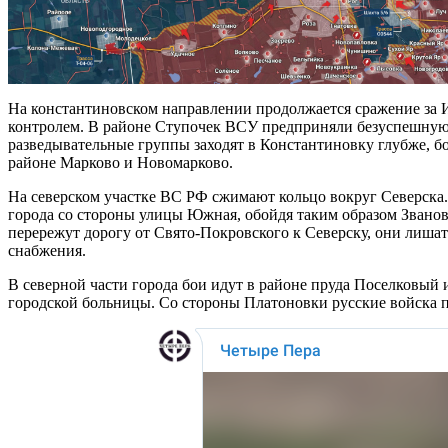
На константиновском направлении продолжается сражение за И
контролем. В районе Ступочек ВСУ предприняли безуспешную 
разведывательные группы заходят в Константиновку глубже, бо
районе Марково и Новомарково.
На северском участке ВС РФ сжимают кольцо вокруг Северска.
города со стороны улицы Южная, обойдя таким образом Званов
перережут дорогу от Свято-Покровского к Северску, они лиша
снабжения.
В северной части города бои идут в районе пруда Поселковый 
городской больницы. Со стороны Платоновки русские войска п