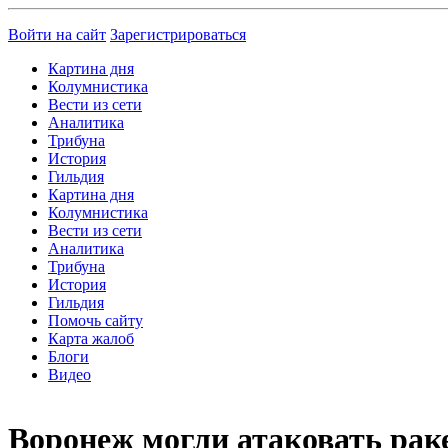
Войти на сайт
Зарегистрироваться
Картина дня
Колумнистика
Вести из сети
Аналитика
Трибуна
История
Гильдия
Картина дня
Колумнистика
Вести из сети
Аналитика
Трибуна
История
Гильдия
Помочь сайту
Карта жалоб
Блоги
Видео
Воронеж могли атаковать ра