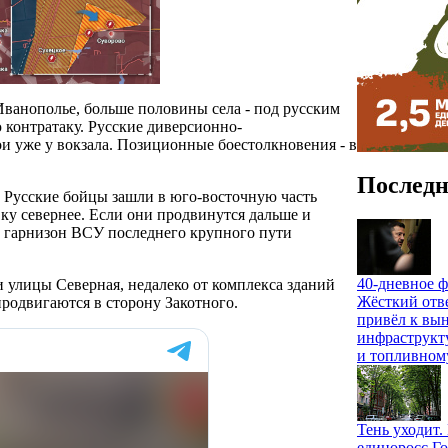
ванополье, больше половины села - под русским
контратаку. Русские диверсионно-
и уже у вокзала. Позиционные боестолкновения - в
Последн
 Русские бойцы зашли в юго-восточную часть
ку севернее. Если они продвинутся дальше и
т гарнизон ВСУ последнего крупного пути
40-дневное ф
и улицы Северная, недалеко от комплекса зданий
Жёсткий отв
родвигаются в сторону Закотного.
привёл к вы
инфраструкт
и топливном
Тень уходит
единоросс Го