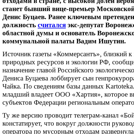
отходами в стране, с высокой долей веро
станет бывший вице-премьер Московской
Денис Буцаев. Ранее ключевым претенден
должность
считался
экс-депутат Воронеж
областной думы и основатель Воронежск
коммунальной палаты Вадим Ишутин.
Источник газеты «Коммерсантъ», близкий к
природных ресурсов и экологии РФ, сообщи
назначение главой Российского экологическ
Дениса Буцаева лоббирует сын генпрокурор
Чайка. По сведениям базы данных Kartoteka.
младший владеет ООО «Хартия», которое в
субъектов Федерации региональным операт
Ту же версию проводит телеграм-канал «Бо
констатирует, что вокруг должности руково
оператора по мусорным отходам развернула