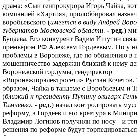
драма: «Сын генпрокурора Игорь Чайка, ко
компанией «Хартия», пролоббировал назнач
воробьевского (
имеется в виду Андрей Воро
губернатор Московской области.
-
ред.
) ми
Буцаева. Его конкурент Вадим Ишутин связа
премьером РФ Алексеем Гордеевым. Но у не
проблемы в Воронеже, где по обвинению в 
мошенничество задержан близкий к нему де
Воронежской гордумы, гендиректор
«Воронежгорэлектросети» Руслан Кочетов.
образом, Чайка в тандеме с Воробьевым и 
(
близкий к президенту Путину олигарх Ген
Тимченко.
-
ред.
) начал контролировать му
реформу, а Гордеев и его креатура в Минпр
Владимир Логинов получили по носу - и теп
решения по реформе будут торпедироваться