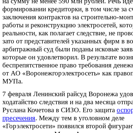
на сумму не менее 590 млн рублей. Речь иде
формировании кредиторки, в том числе за с
заключения контрактов на строительно-мон
работы и реконструкцию электросетей, кото
реальности, как полагает следствие, не пров
зато от представителей указанных фирм в 
арбитражный суд были поданы исковые заяв
которые он удовлетворил. В результате воз
беспрепятственное право требования денеж
от АО «Воронежгорэлектросеть» как право
МУПа.
7 февраля Ленинский райсуд Воронежа удо
ходатайство следствия и на два месяца отпр
Руслана Кочетова в СИЗО. Его защита
оспо
пресечения
. Между тем в уголовном деле
«Горэлектросети» появился второй фигуран