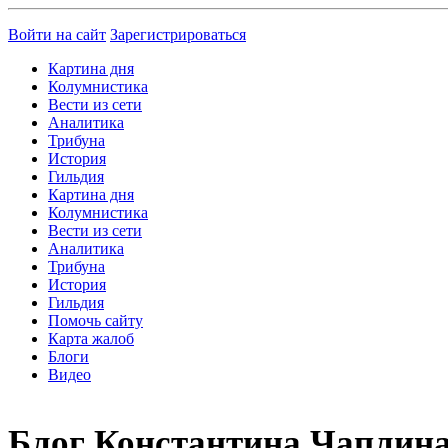
Войти на сайт
Зарегистрироваться
Картина дня
Колумнистика
Вести из сети
Аналитика
Трибуна
История
Гильдия
Картина дня
Колумнистика
Вести из сети
Аналитика
Трибуна
История
Гильдия
Помочь сайту
Карта жалоб
Блоги
Видео
Блог Константина Чаплин