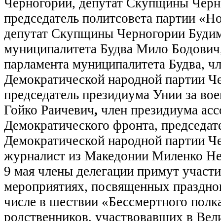
Черногории, депутат Скупщины Черн
председатель политсовета партии «Но
депутат Скупщины Черногории Будим
муниципалитета Будва Мило Бодович,
парламента муниципалитета Будва, чл
Демократической народной партии Ч
председатель президиума Унии за во
Гойко Раичевич
,
член президиума ас
Демократического фронта, председат
Демократической народной партии Ч
журналист из Македонии Миленко Не
9 мая члены делегации примут участ
мероприятиях, посвященных праздно
числе в шествии «Бессмертного полк
родственников, участвовавших в Вел